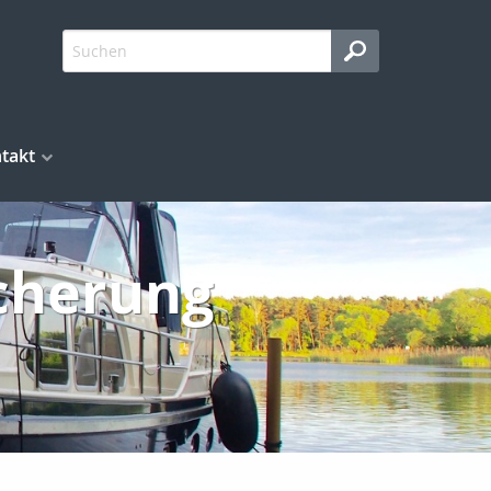
takt
icherung