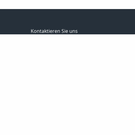
Kontaktieren Sie uns
Richter+Dehnen Versicherungsmakler GmbH&Co.K
Ricky Dehnen Florian Filipovic
Oldenfelder Bogen 13
22143 Hamburg
040-2294880
040-22948811
info@makler-richter.de
www.ridevers.de
Nachricht schreiben