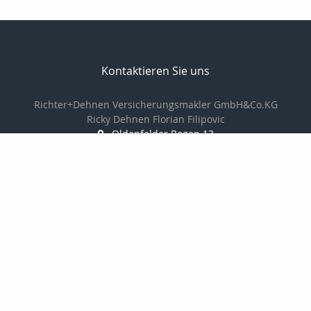
Kontaktieren Sie uns
Richter+Dehnen Versicherungsmakler GmbH&Co.KG
Ricky Dehnen Florian Filipovic
Oldenfelder Bogen 13
22143 Hamburg
040-2294880
040-22948811
info@makler-richter.de
www.ridevers.de
Nachricht schreiben
Mitgliedschaften: