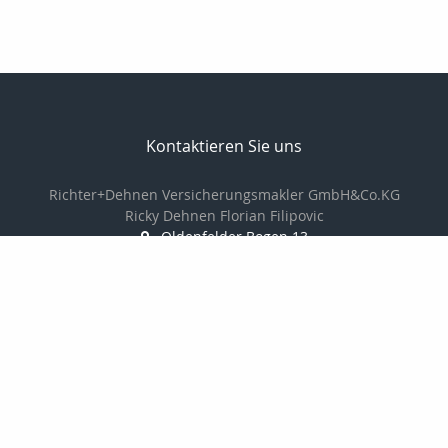
Kontaktieren Sie uns
Richter+Dehnen Versicherungsmakler GmbH&Co.KG
Ricky Dehnen Florian Filipovic
Oldenfelder Bogen 13
22143 Hamburg
040-2294880
040-22948811
info@makler-richter.de
www.ridevers.de
Nachricht schreiben