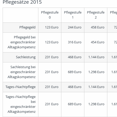
Pflegesätze 2015
Pflegestufe
Pflegestufe
Pflegestufe
Pfle
0
1
2
Pflegegeld
123 Euro
244 Euro
458 Euro
7
Pflegegeld bei
eingeschränkter
123 Euro
316 Euro
454 Euro
7
Alltagskompetenz
Sachleistung
231 Euro
468 Euro
1.144 Euro
1.6
Sachleistung bei
eingeschränkter
231 Euro
689 Euro
1.298 Euro
1.6
Alltagskompetenz
Tages-/Nachtpflege
231 Euro
468 Euro
1.144 Euro
1.6
Tages-/Nachtpflege
bei
231 Euro
689 Euro
1.298 Euro
1.6
eingeschränkter
Alltagskompetenz