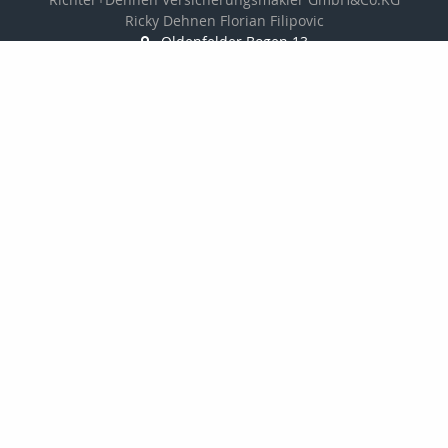
Ricky Dehnen Florian Filipovic
Oldenfelder Bogen 13
22143 Hamburg
040-2294880
040-22948811
info@makler-richter.de
www.ridevers.de
Nachricht schreiben
Mitgliedschaften: