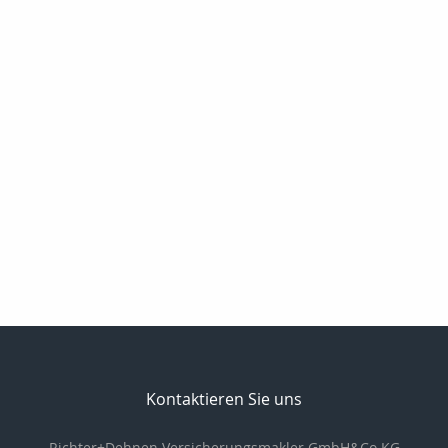
Kontaktieren Sie uns
Richter+Dehnen Versicherungsmakler GmbH&Co.KG