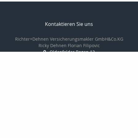
Kontaktieren Sie uns
Richter+Dehnen Versicherungsmakler GmbH&Co.KG
Ricky Dehnen Florian Filipovic
Oldenfelder Bogen 13
22143 Hamburg
040-2294880
040-22948811
info@makler-richter.de
www.ridevers.de
Nachricht schreiben
Mitgliedschaften: