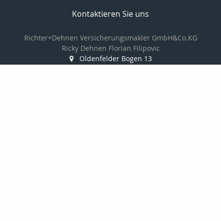
Kontaktieren Sie uns
Richter+Dehnen Versicherungsmakler GmbH&Co.KG
Ricky Dehnen Florian Filipovic
Oldenfelder Bogen 13
22143 Hamburg
040-2294880
040-22948811
info@makler-richter.de
www.ridevers.de
Nachricht schreiben
Mitgliedschaften: