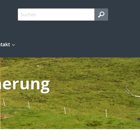
takt
herung