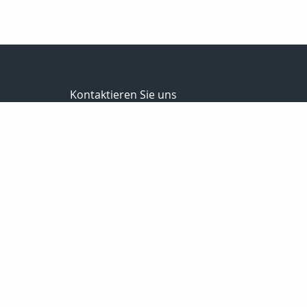
Kontaktieren Sie uns
Richter+Dehnen Versicherungsmakler GmbH&Co.K
Ricky Dehnen Florian Filipovic
Oldenfelder Bogen 13
22143 Hamburg
040-2294880
040-22948811
info@makler-richter.de
www.ridevers.de
Nachricht schreiben